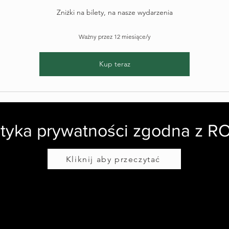
Zniżki na bilety, na nasze wydarzenia
Ważny przez 12 miesiące/y
Kup teraz
ityka prywatności zgodna z 
Kliknij aby przeczytać